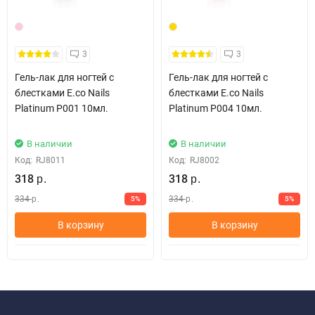
3
3
Гель-лак для ногтей с
Гель-лак для ногтей с
блестками E.co Nails
блестками E.co Nails
Platinum P001 10мл.
Platinum P004 10мл.
В наличии
В наличии
Код:
RJ8011
Код:
RJ8002
318
318
р.
р.
334
334
5%
5%
р.
р.
В корзину
В корзину