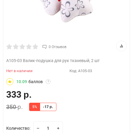
0 Отзывов
А105-03 Валик-подушка для рук тканевый, 2 шт
Нет в наличии
Код:
А105-03
10.09
баллов
?
333
р.
350
р.
5%
-17
р.
Количество: