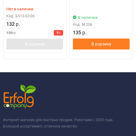
Нет в наличии
Код:
Б513-02-00
В наличии
132
р.
Код:
M 206
135
138
5%
р.
р.
В корзину
В корзину
Интернет магазин для быстрых продаж. Работаем с 2005 года.
Большой ассортимент, отличное качество.