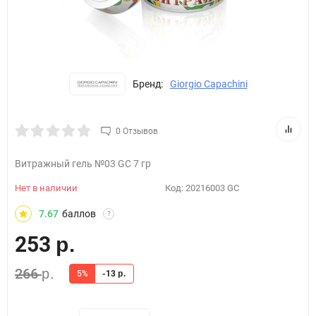
Бренд:
Giorgio Capachini
0 Отзывов
Витражный гель №03 GC 7 гр
Нет в наличии
Код:
20216003 GC
7.67
баллов
?
253
р.
266
р.
5%
-13
р.