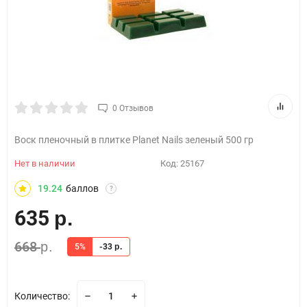
0 Отзывов
Воск пленочный в плитке Planet Nails зеленый 500 гр
Нет в наличии
Код:
25167
19.24
баллов
?
635
р.
668
р.
5%
-33
р.
Количество: