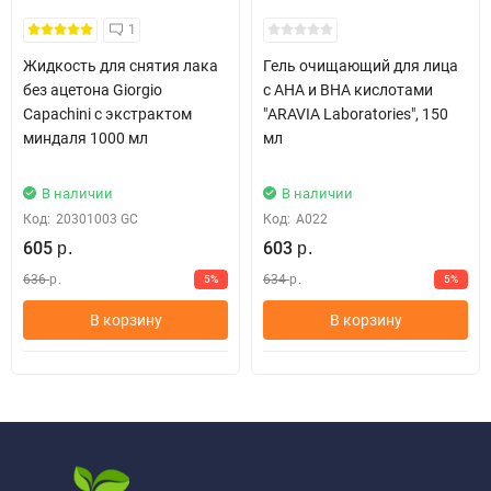
1
Жидкость для снятия лака
Гель очищающий для лица
без ацетона Giorgio
с АНА и ВНА кислотами
Capachini с экстрактом
"ARAVIA Laboratories", 150
миндаля 1000 мл
мл
В наличии
В наличии
Код:
20301003 GC
Код:
А022
605
603
р.
р.
636
634
5%
5%
р.
р.
В корзину
В корзину