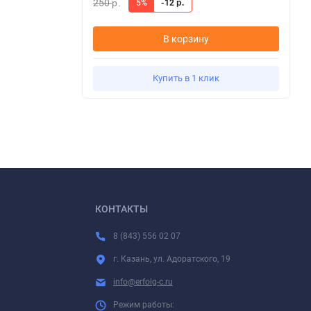
250
5%
-12
р.
р.
В корзину
Купить в 1 клик
КОНТАКТЫ
8 (843) 556 02 07
г. Казань, ул. Адоратского, 19
info@erfolg-c.ru
Режим работы: