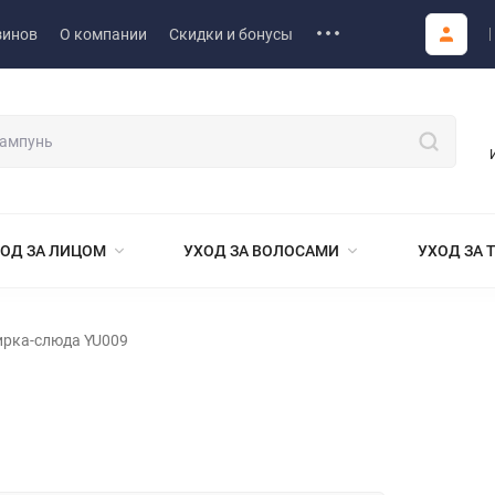
зинов
О компании
Скидки и бонусы
ОД ЗА ЛИЦОМ
УХОД ЗА ВОЛОСАМИ
УХОД ЗА 
ирка-слюда YU009