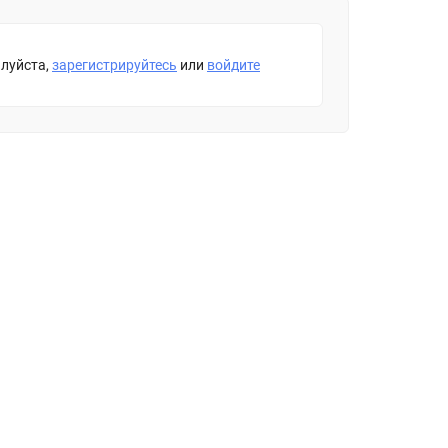
луйста,
зарегистрируйтесь
или
войдите