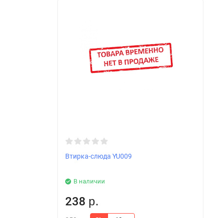
Втирка-слюда YU009
В наличии
238
р.