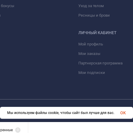
 бонусы
Уход за телом
ы
Ресницы и брови
ЛИЧНЫЙ КАБИНЕТ
Мой профиль
Мои заказы
Партнерская программа
Мои подписки
© 2026 Erfolg Cosmetics. Все права защищены
OK
Мы используем файлы cookie, чтобы сайт был лучше для вас.
тренные
0