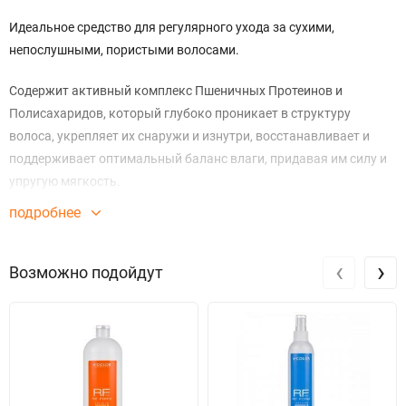
Идеальное средство для регулярного ухода за сухими,
непослушными, пористыми волосами.
Содержит активный комплекс Пшеничных Протеинов и
Полисахаридов, который глубоко проникает в структуру
волоса, укрепляет их снаружи и изнутри, восстанавливает и
поддерживает оптимальный баланс влаги, придавая им силу и
упругую мягкость.
подробнее
Помогает уменьшить пористость, моментально разглаживает
волосы, гарантирует легкое расчесывание самым непослушным
‹
›
волосам. Облегчает их укладку.
Возможно подойдут
РН 3,8 - 4,2