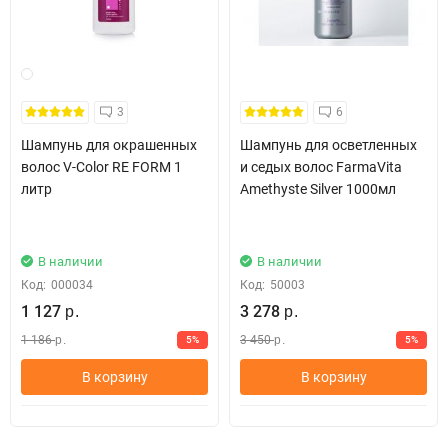
3
6
Шампунь для окрашенных
Шампунь для осветленных
волос V-Color RE FORM 1
и седых волос FarmaVita
литр
Amethyste Silver 1000мл
В наличии
В наличии
Код:
000034
Код:
50003
1 127
3 278
р.
р.
1 186
3 450
5%
5%
р.
р.
В корзину
В корзину