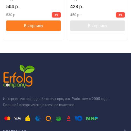
504
428
р.
р.
530
450
5%
5%
р.
р.
В корзину
В корзину
Интернет магазин для быстрых продаж. Работаем с 2005 года.
Большой ассортимент, отличное качество.