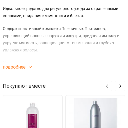
Идеальное средство для регулярного ухода за окрашенными
волосами, придания им мягкости и блеска.
Содержит активный комплекс Пшеничных Протеинов,
укрепляющий волосы снаружи и изнутри, придавая им силу и
упругую мягкость, защищая цвет от вымывания и глубоко
увлажняя волосы.
Моментально разглаживает волосы, гарантирует легкое
подробнее
расчесывание самым непослушным волосам. Облегчает их
укладку.
‹
›
Покупают вместе
УФ фильтры предохраняют цвет от выгорания на солнце.
РН 3,8 - 4,2.