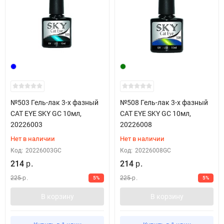
№503 Гель-лак 3-х фазный
№508 Гель-лак 3-х фазный
CAT EYE SKY GC 10мл,
CAT EYE SKY GC 10мл,
20226003
20226008
Нет в наличии
Нет в наличии
Код:
20226003GC
Код:
20226008GC
214
214
р.
р.
225
225
5%
5%
р.
р.
В корзину
В корзину