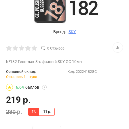
Бренд:
SKY
0 Отзывов
№182 Гель-лак 3-х фазный SKY GC 10мл
Основной склад:
Код:
20224182GC
Осталась 1 штука
6.64
баллов
?
219
р.
230
р.
5%
-11
р.