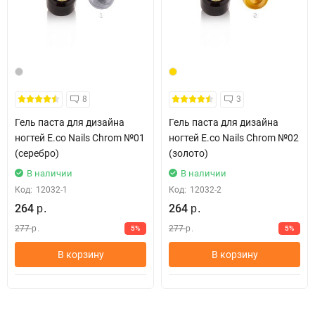
8
3
Гель паcта для дизайна
Гель паcта для дизайна
ногтей E.co Nails Chrom №01
ногтей E.co Nails Chrom №02
(серебро)
(золото)
В наличии
В наличии
Код:
12032-1
Код:
12032-2
264
264
р.
р.
277
277
5%
5%
р.
р.
В корзину
В корзину