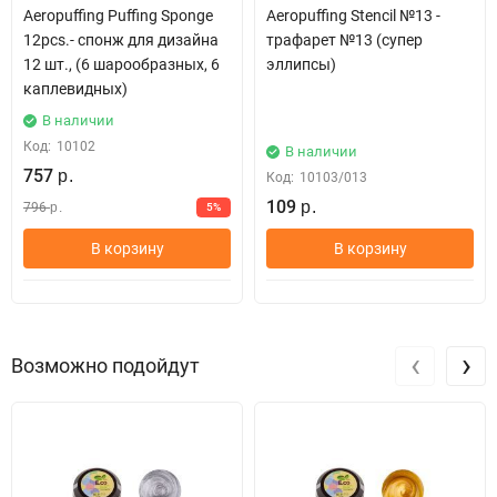
Aeropuffing Puffing Sponge
Aeropuffing Stencil №13 -
12pcs.- спонж для дизайна
трафарет №13 (супер
12 шт., (6 шарообразных, 6
эллипсы)
каплевидных)
В наличии
Код:
10102
В наличии
757
р.
Код:
10103/013
109
796
5%
р.
р.
В корзину
В корзину
‹
›
Возможно подойдут