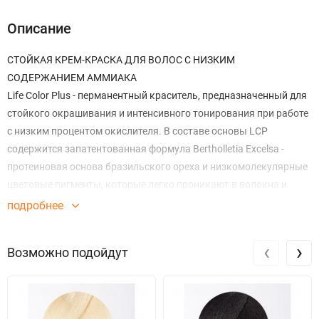
Описание
СТОЙКАЯ КРЕМ-КРАСКА ДЛЯ ВОЛОС С НИЗКИМ
СОДЕРЖАНИЕМ АММИАКА
Life Color Plus - перманентный краситель, предназначенный для
стойкого окрашивания и интенсивного тонирования при работе
с низким процентом окислителя. В составе основы LCP
содержится запатентованная формула Bertholletia Excelsa -
протеиновая основа бразильского ореха и низкомолекулярные
цветовые пигменты, которые легко проникают в волокна и
создают устойчивые соединения с протеином волоса, помогая
подробнее
его перестройке в процессе окрашивания. Кроме того,
снимается раздражение, благодаря созданию защитной пленки
‹
›
Возможно подойдут
на волосах и коже головы.
ГЛУБОКОЕ И ДЛИТЕЛЬНОЕ УВЛАЖНЕНИЕ
Олигопепдиты глубоко проникают через кутикулу в волокно