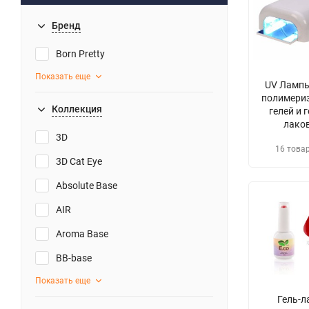
Бренд
Born Pretty
Показать еще
UV Лампы
полимери
Коллекция
гелей и г
лако
3D
16 това
3D Cat Eye
Absolute Base
AIR
Aroma Base
BB-base
Показать еще
Гель-л