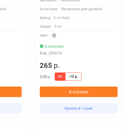
Материал:
Гель-краска
айна
Категория:
Материалы для дизайна
Бренд:
E.co Nails
Объем:
5 ml
Цвет:
В наличии
Код:
20937-9
265
р.
278
5%
-13
р.
р.
В корзину
Купить в 1 клик