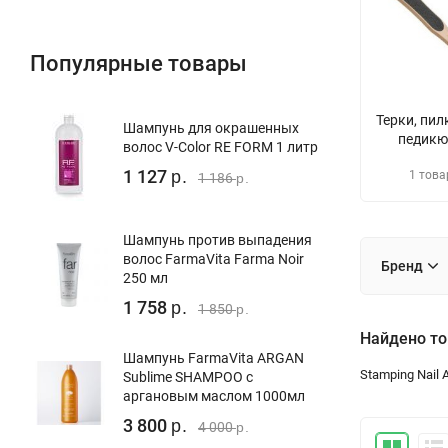
Популярные товары
Терки, пил
Шампунь для окрашенных
педикю
волос V-Color RE FORM 1 литр
1 127
1 това
р.
1 186
р.
Шампунь против выпадения
волос FarmaVita Farma Noir
Бренд
250 мл
1 758
р.
1 850
р.
Найдено то
Шампунь FarmaVita ARGAN
Stamping Nail A
Sublime SHAMPOO с
аргановым маслом 1000мл
3 800
р.
4 000
р.