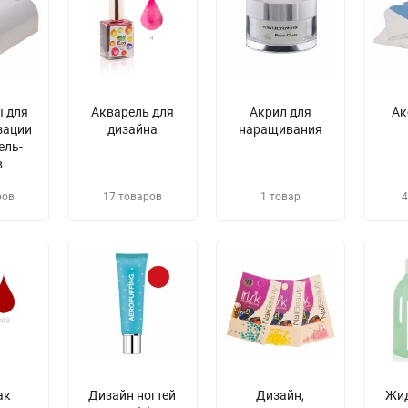
 для
Акварель для
Акрил для
Ак
зации
дизайна
наращивания
ель-
в
ров
17 товаров
1 товар
4
ак
Дизайн ногтей
Дизайн,
​Жи