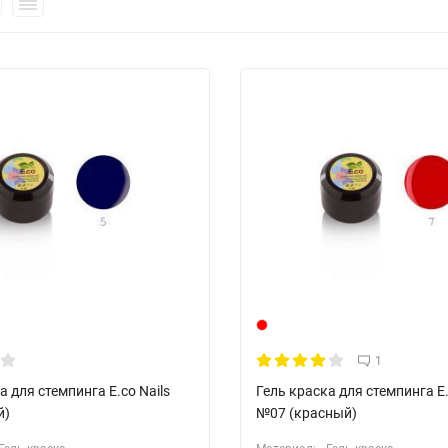
1
а для стемпинга E.co Nails
Гель краска для стемпинга E.
й)
№07 (красный)