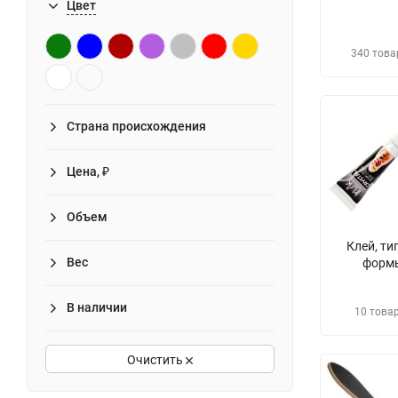
Цвет
340 това
Страна происхождения
Цена, ₽
Объем
Клей, ти
Вес
форм
В наличии
10 това
Очистить