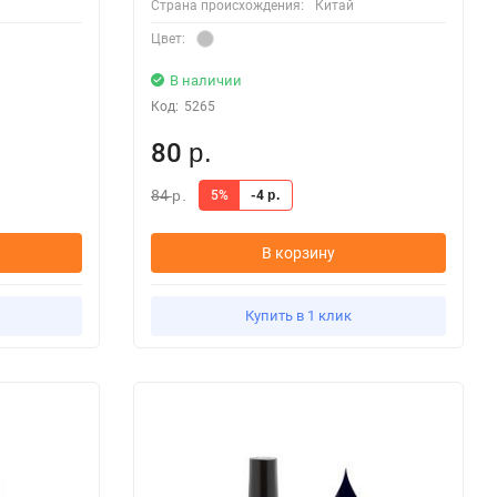
Страна происхождения:
Китай
Цвет:
В наличии
Код:
5265
80
р.
84
5%
-4
р.
р.
В корзину
Купить в 1 клик