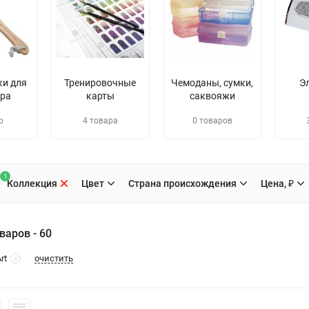
ки для
Тренировочные
Чемоданы, сумки,
Э
ра
карты
саквояжи
р
4 товара
0 товаров
1
Коллекция
Цвет
Страна происхождения
Цена, ₽
варов - 60
очистить
rt