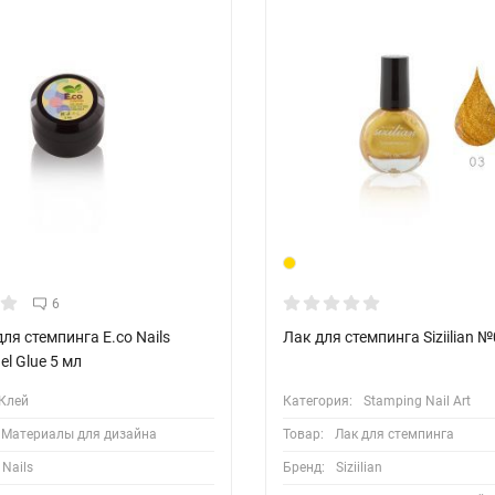
6
для стемпинга E.co Nails
Лак для стемпинга Siziilian 
el Glue 5 мл
Клей
Категория:
Stamping Nail Art
Материалы для дизайна
Товар:
Лак для стемпинга
 Nails
Бренд:
Siziilian