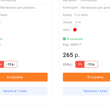
Гель-краска
Материал:
Гель-краска
Материалы для дизайна
Категория:
Материалы для диз
 Nails
Бренд:
E.co Nails
l
Объем:
5 ml
Цвет:
ии
В наличии
5
Код:
20937-7
265
р.
278
%
-13
5%
-13
р.
р.
р.
В корзину
В корзину
Купить в 1 клик
Купить в 1 клик