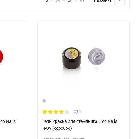
12
/
24
/
36
/
48
Название
1
co Nails
Гель краска для стемпинга E.co Nails
№09 (серебро)