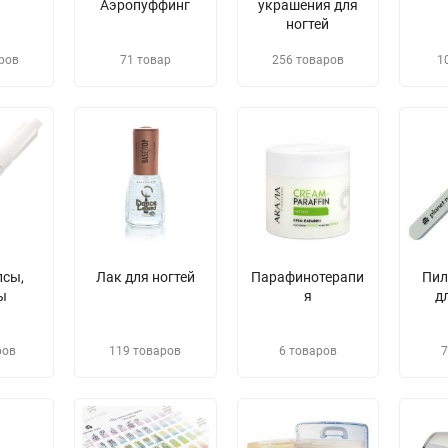
Аэропуффинг
украшения для
ногтей
ров
71 товар
256 товаров
1
псы,
Лак для ногтей
Парафинотерапи
​Пи
ы
я
д
ров
119 товаров
6 товаров
7