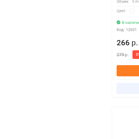
Объем:
5 m
Цвет:
В налич
Код:
12031
266
р.
279
5
р.