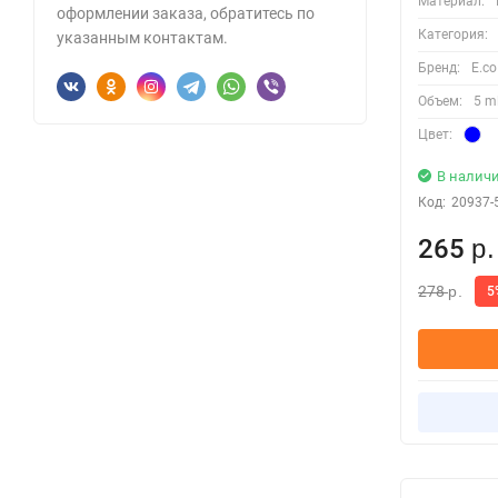
Материал:
оформлении заказа, обратитесь по
Категория:
указанным контактам.
Бренд:
E.co
Объем:
5 m
Цвет:
В налич
Код:
20937-
265
р.
278
5
р.