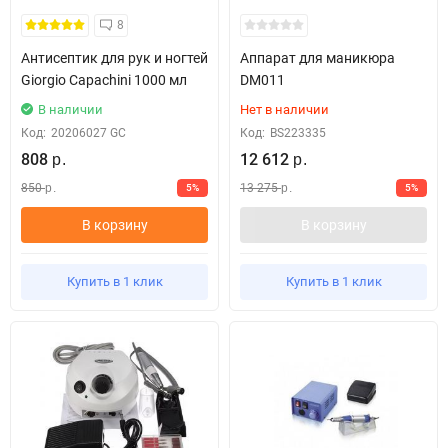
8
Антисептик для рук и ногтей
Аппарат для маникюра
Giorgio Capachini 1000 мл
DM011
В наличии
Нет в наличии
Код:
20206027 GC
Код:
BS223335
808
12 612
р.
р.
850
13 275
5%
5%
р.
р.
В корзину
В корзину
Купить в 1 клик
Купить в 1 клик