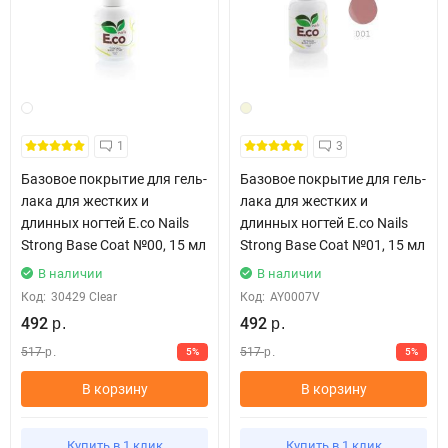
1
3
Базовое покрытие для гель-
Базовое покрытие для гель-
лака для жестких и
лака для жестких и
длинных ногтей E.co Nails
длинных ногтей E.co Nails
Strong Base Coat №00, 15 мл
Strong Base Coat №01, 15 мл
В наличии
В наличии
Код:
30429 Clear
Код:
AY0007V
492
492
р.
р.
517
517
5%
5%
р.
р.
В корзину
В корзину
Купить в 1 клик
Купить в 1 клик