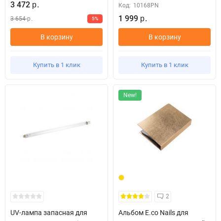
3 472
р.
Код:
10168PN
1 999
3 654
5%
р.
р.
В корзину
В корзину
Купить в 1 клик
Купить в 1 клик
New!
2
UV-лампа запасная для
Альбом E.co Nails для