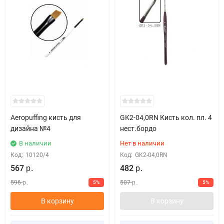
Aeropuffing кисть для
GK2-04,0RN Кисть кол. пл. 4
дизайна №4
нест.бордо
В наличии
Нет в наличии
Код:
10120/4
Код:
GK2-04,0RN
567
482
р.
р.
596
507
5%
5%
р.
р.
В корзину
В корзину