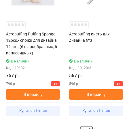
Aeropuffing Puffing Sponge
Aeropuffing кисть для
12pcs.- спонж для дизайна
дизайна №3
12 шт., (6 шарообразных, 6
каплевидных)
В наличии
В наличии
Код:
10102
Код:
10120/3
757
567
р.
р.
796
596
5%
5%
р.
р.
В корзину
В корзину
Купить в 1 клик
Купить в 1 клик