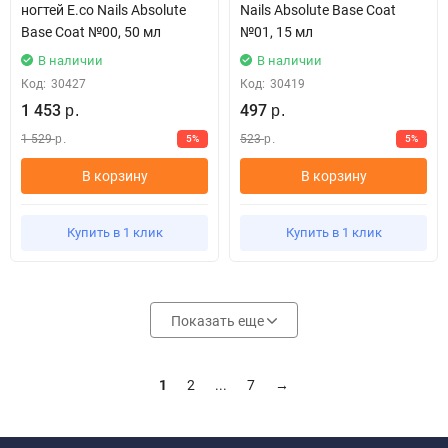
ногтей E.co Nails Absolute
Nails Absolute Base Coat
Base Coat №00, 50 мл
№01, 15 мл
В наличии
В наличии
Код:
30427
Код:
30419
1 453
497
р.
р.
1 529
523
5%
5%
р.
р.
В корзину
В корзину
Купить в 1 клик
Купить в 1 клик
Показать еще
1
2
...
7
→