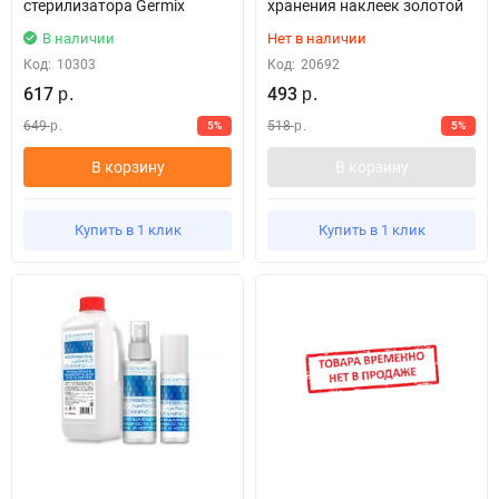
стерилизатора Germix
хранения наклеек золотой
В наличии
Нет в наличии
Код:
10303
Код:
20692
617
493
р.
р.
649
518
5%
5%
р.
р.
В корзину
В корзину
Купить в 1 клик
Купить в 1 клик