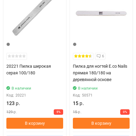
6
20221 Пилка широкая
Пилка для ногтей E.co Nails
серая 100/180
прямая 180/180 на
деревянной основе
В наличии
В наличии
Код:
20221
Код:
50571
123
15
р.
р.
129
15
5%
0%
р.
р.
В корзину
В корзину