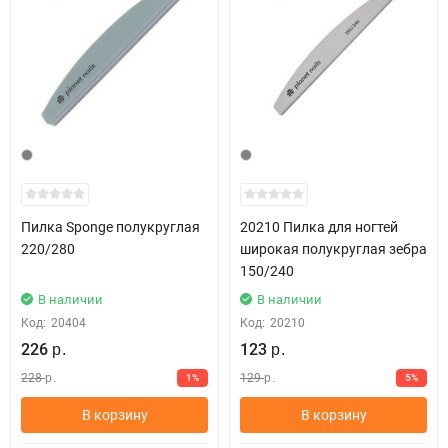
Пилка Sponge полукруглая
20210 Пилка для ногтей
220/280
широкая полукруглая зебра
150/240
В наличии
В наличии
Код:
20404
Код:
20210
226
123
р.
р.
228
129
1%
5%
р.
р.
В корзину
В корзину