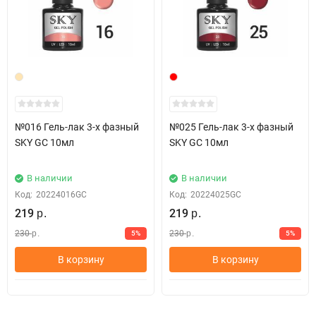
обезжирьте
Нанесите праймер
Нанесите базовое покрытие "BASE COAT" и просушите в лампе
Тонким слоем нанесите цветное покрытие и просушите в лампе
Нанесите второй слой цвета и просушите в лампе
Нанесите финишное покрытие "TOP COAT" и просушите в лампе
Удалите липкий слой
№016 Гель-лак 3-х фазный
№025 Гель-лак 3-х фазный
Удаление гель-лака:
SKY GC 10мл
SKY GC 10мл
• Смочите ватный спонж жидкостью для снятия гель-лака
• Оберните фольгой каждый ноготь и оставьте на 10 мин
В наличии
В наличии
• Деликатно удалите гель-лак с помощью апельсиновой
Код:
20224016GC
Код:
20224025GC
палочки
219
219
р.
р.
230
230
5%
5%
р.
р.
В корзину
В корзину