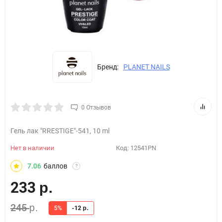
Бренд:
PLANET NAILS
0 Отзывов
Гель лак "RRESTIGE"-541, 10 ml
Нет в наличии
Код:
12541PN
7.06
баллов
?
233
р.
245
р.
5%
-12
р.