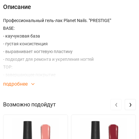
Описание
Профессиональный гель-лак Planet Nails. "PRESTIGE"
BASE:
- каучуковая база
- густая консистенция
- выравнивает ногтевую пластину
- подходит для ремонта и укрепления ногтей
TOP:
- завершающее покрытие
- устойчивый блеск
подробнее
- сохраняет яркость цвета
- защищает от сколов
‹
›
Возможно подойдут
Требование к лампам для полимеризации:
UV 90 секунд
LED 30 секунд
Инструкция по нанесению:
Подготовьте ногтевую пластину, снимите глянец бафом и