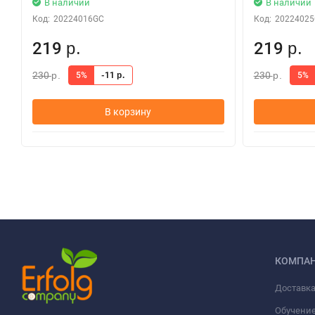
В наличии
В наличии
Код:
20224016GC
Код:
2022402
219
219
р.
р.
230
230
5%
-11
5%
р.
р.
р.
В корзину
КОМПА
Доставка
Обучени