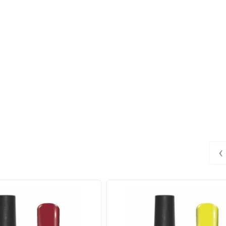
‹
жирьте