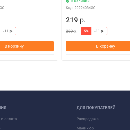
В наличии
5GC
Код:
20224034GC
219
р.
230
-11
5%
-11
р.
р.
р.
В корзину
В корзину
НИЯ
ДЛЯ ПОКУПАТЕЛЕЙ
 и оплата
Распродажа
е
Маникюр