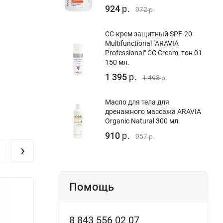
924
р.
972
р.
CC-крем защитный SPF-20
Multifunctional "ARAVIA
Professional" CC Cream, тон 01
150 мл.
1 395
р.
1 468
р.
Масло для тела для
дренажного массажа ARAVIA
Organic Natural 300 мл.
910
р.
957
р.
›
Помощь
8 843 556 02 07