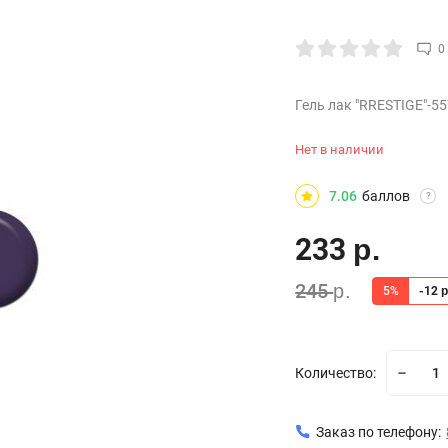
0
Гель лак "RRESTIGE"-55
Нет в наличии
7.06
баллов
?
233
р.
245
р.
5%
-12
р
Количество:
Заказ по телефону: