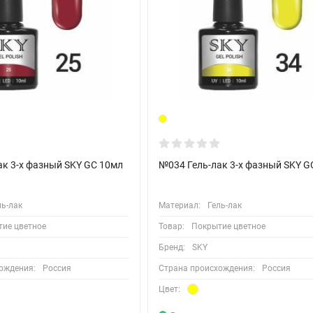
ки
ак 3-х фазный SKY GC 10мл
№034 Гель-лак 3-х фазный SKY G
ль-лак
Материал:
Гель-лак
ие цветное
Товар:
Покрытие цветное
Бренд:
SKY
ождения:
Россия
Страна происхождения:
Россия
Цвет: