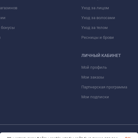
агазинов
Уход за лицом
нии
Уход за волосами
 бонусы
Уход за телом
ы
Ресницы и брови
ЛИЧНЫЙ КАБИНЕТ
Мой профиль
Мои заказы
Партнерская программа
Мои подписки
© 2026 Erfolg Cosmetics. Все права защищены