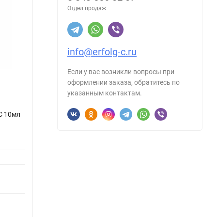
Отдел продаж
info@erfolg-c.ru
Если у вас возникли вопросы при
оформлении заказа, обратитесь по
указанным контактам.
C 10мл
№048 Гель-лак 3-х фазный SKY GC 10мл
№182 
Товар:
Покрытие цветное
Матер
Бренд:
SKY
Товар:
Страна происхождения:
Россия
Бренд:
Цвет:
Стран
Объем:
10 ml
Цвет: