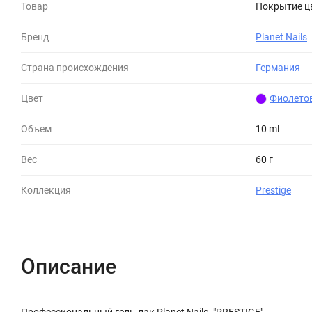
Товар
Покрытие ц
Бренд
Planet Nails
Страна происхождения
Германия
Цвет
Фиолето
Объем
10 ml
Вес
60 г
Коллекция
Prestige
Описание
Профессиональный гель-лак Planet Nails. "PRESTIGE"