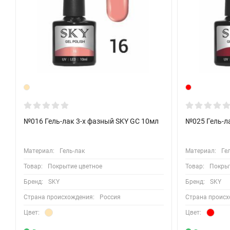
Тонким слоем нанесите цветное покрытие и просушите в лампе
Нанесите второй слой цвета и просушите в лампе
Нанесите финишное покрытие "TOP COAT" и просушите в лампе
Удалите липкий слой
Удаление гель-лака:
• Смочите ватный спонж жидкостью для снятия гель-лака
• Оберните фольгой каждый ноготь и оставьте на 10 мин
• Деликатно удалите гель-лак с помощью апельсиновой палоч
№016 Гель-лак 3-х фазный SKY GC 10мл
№025 Гель-л
Материал:
Гель-лак
Материал:
Ге
Товар:
Покрытие цветное
Товар:
Покрыт
Бренд:
SKY
Бренд:
SKY
Страна происхождения:
Россия
Страна происх
Цвет:
Цвет: