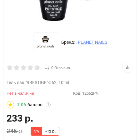
Бренд:
PLANET NAILS
0 Отзывов
Гель лак "RRESTIGE"-562, 10 ml
Нет в наличии
Код:
12562PN
7.06
баллов
?
233
р.
245
р.
5%
-12
р.