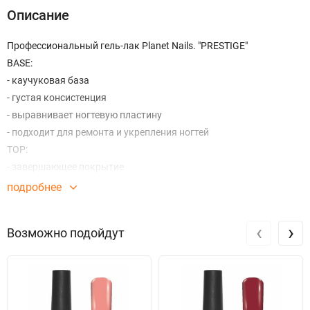
Описание
Профессиональный гель-лак Planet Nails. "PRESTIGE"
BASE:
- каучуковая база
- густая консистенция
- выравнивает ногтевую пластину
- подходит для ремонта и укрепления ногтей
TOP:
- завершающее покрытие
- устойчивый блеск
подробнее
- сохраняет яркость цвета
- защищает от сколов
‹
›
Возможно подойдут
Требование к лампам для полимеризации:
UV 90 секунд
LED 30 секунд
Инструкция по нанесению:
Подготовьте ногтевую пластину, снимите глянец бафом и