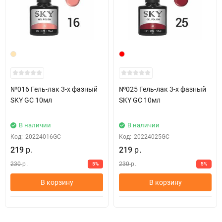
обезжирьте
Нанесите праймер
Нанесите базовое покрытие "BASE COAT" и просушите в лампе
Тонким слоем нанесите цветное покрытие и просушите в лампе
Нанесите второй слой цвета и просушите в лампе
Нанесите финишное покрытие "TOP COAT" и просушите в лампе
Удалите липкий слой
№016 Гель-лак 3-х фазный
№025 Гель-лак 3-х фазный
Удаление гель-лака:
SKY GC 10мл
SKY GC 10мл
• Смочите ватный спонж жидкостью для снятия гель-лака
• Оберните фольгой каждый ноготь и оставьте на 10 мин
В наличии
В наличии
• Деликатно удалите гель-лак с помощью апельсиновой
Код:
20224016GC
Код:
20224025GC
палочки
219
219
р.
р.
230
230
5%
5%
р.
р.
В корзину
В корзину