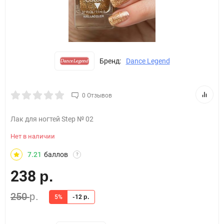
Бренд:
Dance Legend
0 Отзывов
Лак для ногтей Step № 02
Нет в наличии
7.21
баллов
?
238
р.
250
р.
5%
-12
р.