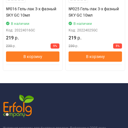
№016 Гель-лак 3-х фазный
№025 Гель-лак 3-х фазный
SKY GC 10мл
SKY GC 10мл
В наличии
В наличии
Код:
20224016GC
Код:
20224025GC
219
219
р.
р.
230
230
5%
5%
р.
р.
В корзину
В корзину
Интернет магазин для быстрых продаж. Работаем с 2005 года.