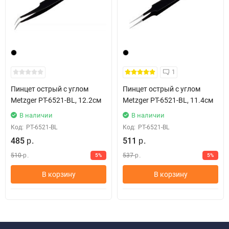
1
Пинцет острый с углом
Пинцет острый с углом
Metzger РТ-6521-BL, 12.2см
Metzger РТ-6521-BL, 11.4см
В наличии
В наличии
Код:
PT-6521-BL
Код:
РТ-6521-BL
485
511
р.
р.
510
537
5%
5%
р.
р.
В корзину
В корзину