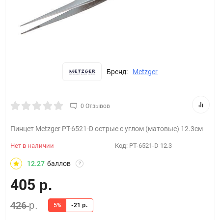
Бренд:
Metzger
0 Отзывов
Пинцет Metzger РТ-6521-D острые с углом (матовые) 12.3см
Нет в наличии
Код:
PT-6521-D 12.3
12.27
баллов
?
405
р.
426
р.
5%
-21
р.