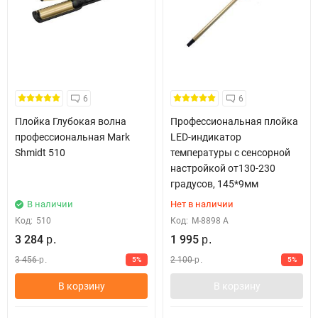
6
6
Плойка Глубокая волна
Профессиональная плойка
профессиональная Mark
LED-индикатор
Shmidt 510
температуры с сенсорной
настройкой от130-230
градусов, 145*9мм
В наличии
Нет в наличии
Код:
510
Код:
М-8898 А
3 284
1 995
р.
р.
3 456
2 100
5%
5%
р.
р.
В корзину
В корзину