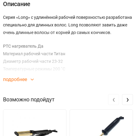
Описание
Серия «Long» с удлинённой рабочей поверхностью разработана
специально для длинных волос. Long позволяют завить даже
очень длинные волосы от корней до самых кончиков.
PTC нагреватель Да
Материал рабочей части Титан
Диаметр рабочей части 23-32
Температурные режимы 200 ˚С
LED индикатор Да
подробнее
Вращение шнура 360˚ Да
Автоматическое отключение - 1 час Да
‹
›
Возможно подойдут
Материал ручки Soft Touch
Длина шнура питания 3 м
Мощность 55 Вт
Термочехол Да