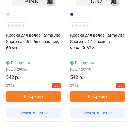
40 до 60% - возьмите 1 часть желаемого косметического
оттенка + 1 часть соответствующего натурального оттенка.
Если количество седины составляет от 60 до 100% - возьмите 1
часть желаемого косметического оттенка + 2 часть
соответствующего натурального оттенка (например: 6.35 + 6.0).
Краска для волос FarmaVita
Краска для волос FarmaVita
Suprema 0.55 Pink розовый,
Suprema 1.10 иссиня-
Рекомендуемый состав смеси 1:1.
60 мл
черный, 60мл
В наличии
В наличии
Код:
120055
Код:
120110
542
542
р.
р.
570
570
5%
5%
р.
р.
В корзину
В корзину
Купить в 1 клик
Купить в 1 клик