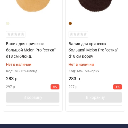
Валик для причесок
Валик для причесок
большой Melon Pro "сетка"
большой Melon Pro "сетка"
d18 см блонд.
d18 см корич.
Нет в наличии
Нет в наличии
Код:
MS-159-блонд.
Код:
MS-159-корич.
283
283
р.
р.
297
297
5%
5%
р.
р.
В корзину
В корзину