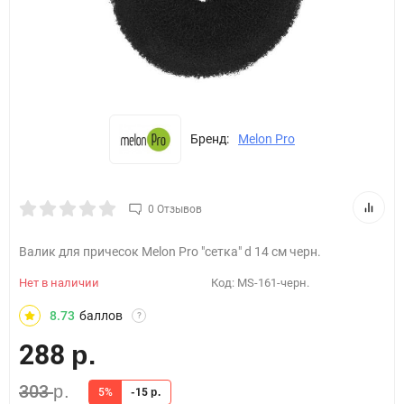
Бренд:
Melon Pro
0 Отзывов
Валик для причесок Melon Pro "сетка" d 14 см черн.
Нет в наличии
Код:
MS-161-черн.
8.73
баллов
?
288
р.
303
р.
5%
-15
р.