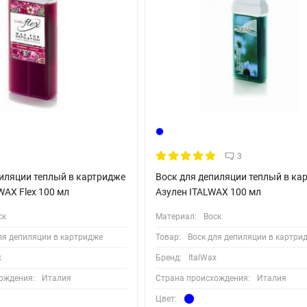
3
пиляции теплый в картридже
Воск для депиляции теплый в ка
AX Flex 100 мл
Азулен ITALWAX 100 мл
ск
Материал:
Воск
ля депиляции в картридже
Товар:
Воск для депиляции в картри
x
Бренд:
ItalWax
ождения:
Италия
Страна происхождения:
Италия
Цвет: