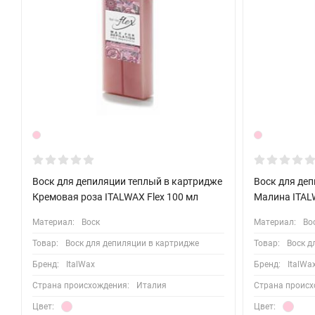
Воск для депиляции теплый в картридже
Воск для де
Кремовая роза ITALWAX Flex 100 мл
Малина ITALW
Материал:
Воск
Материал:
Во
Товар:
Воск для депиляции в картридже
Товар:
Воск д
Бренд:
ItalWax
Бренд:
ItalWa
Страна происхождения:
Италия
Страна происх
Цвет:
Цвет: