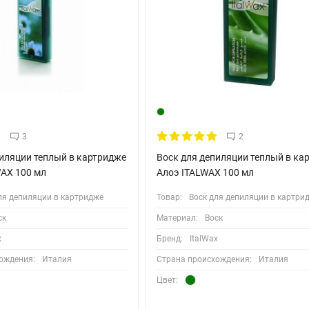
3
2
пиляции теплый в картридже
Воск для депиляции теплый в ка
WAX 100 мл
Алоэ ITALWAX 100 мл
ля депиляции в картридже
Товар:
Воск для депиляции в картри
ск
Материал:
Воск
x
Бренд:
ItalWax
ождения:
Италия
Страна происхождения:
Италия
Цвет: