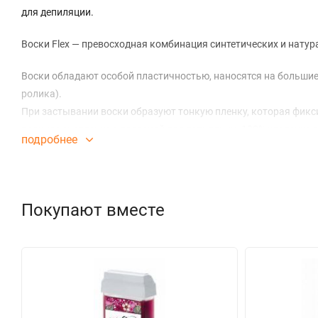
для депиляции.
Воски Flex — превосходная комбинация синтетических и нату
Воски обладают особой пластичностью, наносятся на большие
ролика).
При застывании воски образуют тонкую пленку, которая фикси
прочное сцепление с полоской для депиляции. 100% удаление 
подробнее
Не оставляют липкости на коже.
Подходят для волос любой жесткости.
Покупают вместе