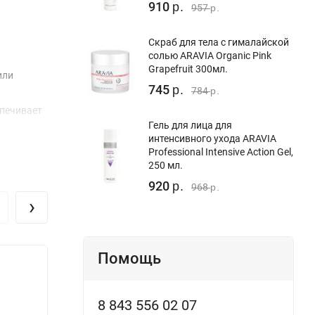
910
р.
957
р.
Скраб для тела с гималайской
солью ARAVIA Organic Pink
Grapefruit 300мл.
или
745
р.
784
р.
спечивает
Гель для лица для
интенсивного ухода ARAVIA
Professional Intensive Action Gel,
250 мл.
920
р.
968
р.
›
Помощь
8 843 556 02 07