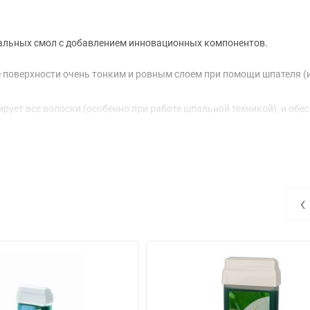
ральных смол с добавлением инновационных компонентов.
 поверхности очень тонким и ровным слоем при помощи шпателя (
рует все волоски (особенно при работе шпальной техникой), и обе
волос с первого раза без обламывания.
‹