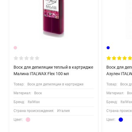
Воск для депиляции теплый в картридже
Воск для де
Малина ITALWAX Flex 100 мл
Азулен ITAL
Товар:
Воск для депиляции в картридже
Товар:
Воск д
Материал:
Воск
Материал:
Во
Бренд:
ItalWax
Бренд:
ItalWa
Страна происхождения:
Италия
Страна происх
Цвет:
Цвет: