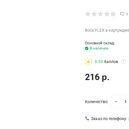
0
Воск FLEX в картридж
Основной склад:
В наличии
6.55
баллов
?
216
р.
Количество:
Заказ по телефону: