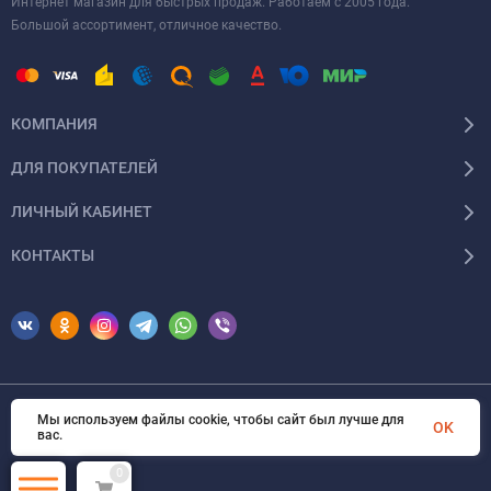
Решение: сформируйте аппликацию с одинаковым слоем по
Интернет магазин для быстрых продаж. Работаем с 2005 года.
Большой ассортимент, отличное качество.
середине и по краям.
КОМПАНИЯ
ДЛЯ ПОКУПАТЕЛЕЙ
ЛИЧНЫЙ КАБИНЕТ
КОНТАКТЫ
Мы используем файлы cookie, чтобы сайт был лучше для
© 2026 Erfolg Cosmetics. Все права защищены
OK
вас.
0