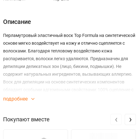
Описание
Перламутровый эластичный воск Top Formula на синтетической
основе мягко воздействует на кожу и отлично сцепляется с
волосками. Благодаря тепловому воздействию кожа
распаривается, волоски легко удаляются. Предназначен для
депиляции деликатных зон (лицо, бикини, подмышки). Не
содержит натуральных ингредиентов, вызывающих аллергию.
Воск для депиляции на основе синтетических компонентов
обладает особыми адгезивными свойствами: 100% сцепление с
волосками, бережное отношение к коже.
подробнее
- низкотемпературный воск работает при +38°С;
‹
›
Покупают вместе
- не оставляет покраснений на тонкой и светлой коже, идеален
для депиляции на лице;