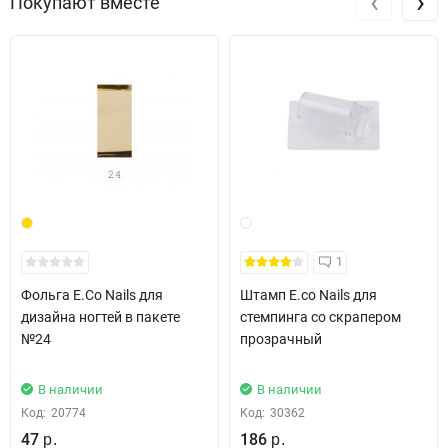
‹
›
Покупают вместе
PHENYL KETONE, FUMED SILICA, Pigment
1
Фольга E.Co Nails для
Штамп E.co Nails для
дизайна ногтей в пакете
стемпинга со скрапером
№24
прозрачный
В наличии
В наличии
Код:
20774
Код:
30362
47
186
р.
р.