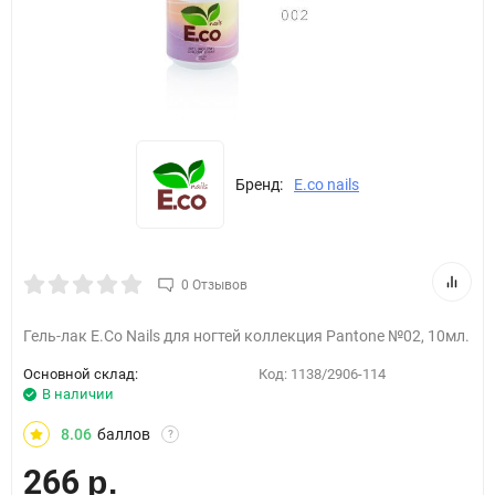
Бренд:
E.co nails
0 Отзывов
Гель-лак E.Co Nails для ногтей коллекция Pantone №02, 10мл.
Основной склад:
Код:
1138/2906-114
В наличии
8.06
баллов
?
266
р.