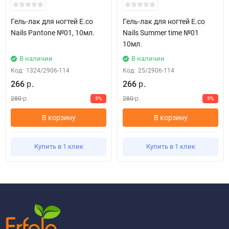
Гель-лак для ногтей E.co
Гель-лак для ногтей E.co
Nails Pantone №01, 10мл.
Nails Summer time №01
10мл.
В наличии
В наличии
Код:
1324/2906-114
Код:
25/2906-114
266
266
р.
р.
280
280
5%
5%
р.
р.
В корзину
В корзину
Купить в 1 клик
Купить в 1 клик