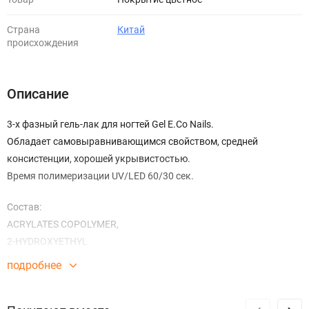
Страна
Китай
происхождения
Описание
3-х фазный гель-лак для ногтей Gel E.Co Nails.
Обладает самовыравнивающимся свойством, средней
консистенции, хорошей укрывистостью.
Время полимеризации UV/LED 60/30 сек.
Состав:
ACRYLATES COPOLYMER,
2-HYDROXYETHYL
METHACRYLATE,(HEMA),2,4,6-
подробнее
trimethylbenzoyldiphenyl
phosphine oxide, HYDROXYCYCLOHEXYL,